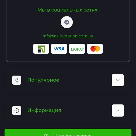
Мы в социальных сетях:
info@nails-station.com.ua
Популярное
Базы и Топы
Гель лаки
Информация
Гель для наращивания
Маникюрные инструменты
Отзывы
Все для дезинфекции и стерилизации
Оплата и доставка