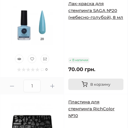
Лак-краска для
стемпинга SAGA №20
(небесно-голубой), 8 мл
В наличии
70.00 грн.
0
В корзину
Пластина для
стемпинга RichColor
№10