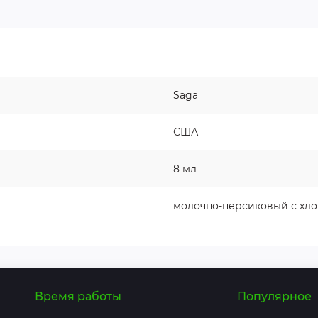
Saga
США
8 мл
молочно-персиковый с хл
Время работы
Популярное