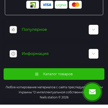
Популярное
Базы и Топы
Гель лаки
Информация
Гель для наращивания
Маникюрные инструменты
Отзывы
Все для дезинфекции и стерилизации
Оплата и доставка
Каталог товаров
Вспомогательные жидкости
Как оформить заказ
Одноразовая продукция
Система лояльности
Любое копирование материалов с сайта преследуется Законом
Средства для ухода
Украины "О интеллектуальной собственности"
Политика безопасности
Дизайны
Nails station © 2026
Оферта
Декор
Связаться с нами