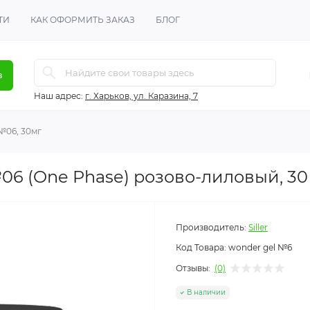
ТИ
КАК ОФОРМИТЬ ЗАКАЗ
БЛОГ
в
Наш адрес:
г. Харьков, ул. Каразина, 7
 №06, 30мг
 №06 (One Phase) розово-лиловый, 30
Производитель:
Siller
Код Товара:
wonder gel №6
Отзывы:
(0)
В наличии