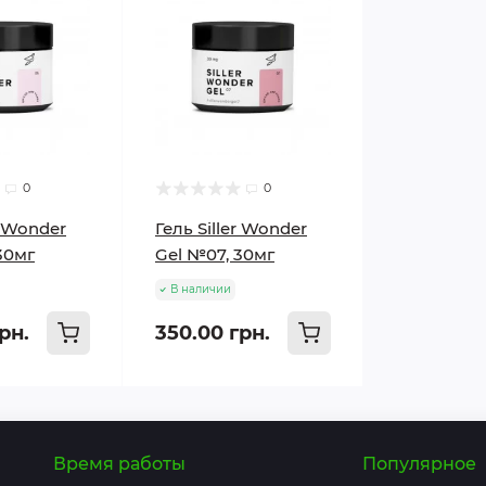
0
0
r Wonder
Гель Siller Wonder
30мг
Gel №07, 30мг
В наличии
рн.
350.00 грн.
Время работы
Популярное