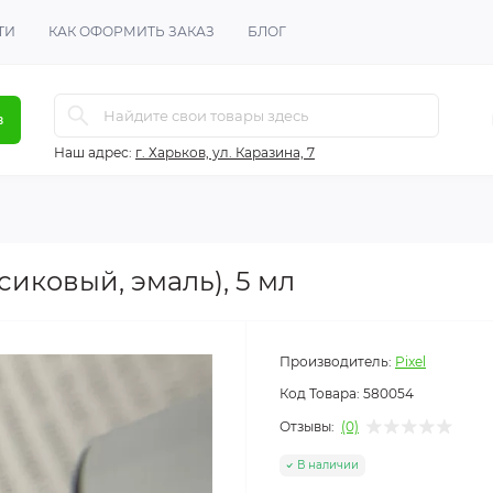
ТИ
КАК ОФОРМИТЬ ЗАКАЗ
БЛОГ
в
Наш адрес:
г. Харьков, ул. Каразина, 7
рсиковый, эмаль), 5 мл
Производитель:
Pixel
Код Товара:
580054
Отзывы:
(0)
В наличии