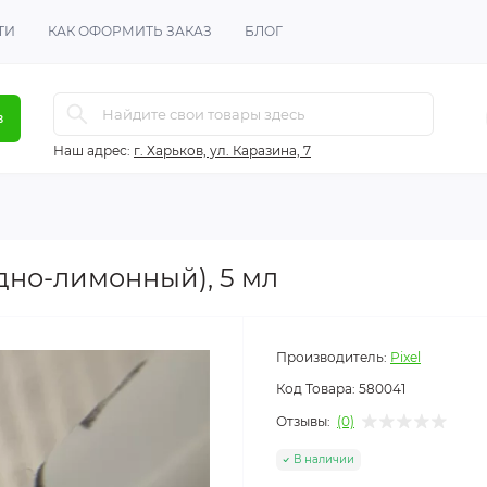
ТИ
КАК ОФОРМИТЬ ЗАКАЗ
БЛОГ
в
Наш адрес:
г. Харьков, ул. Каразина, 7
едно-лимонный), 5 мл
Производитель:
Pixel
Код Товара:
580041
Отзывы:
(0)
В наличии