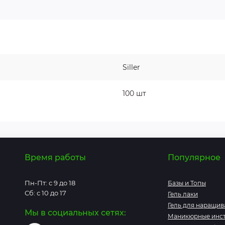
Siller
100 шт
Время работы
Популярное
Пн-Пт: с 9 до 18
Базы и Топы
Сб: с 10 до 17
Гель лаки
Гель для наращив
Мы в социальных сетях:
Маникюрные инс