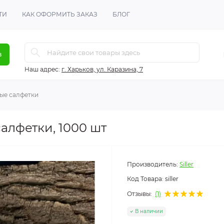
ТИ
КАК ОФОРМИТЬ ЗАКАЗ
БЛОГ
в
Наш адрес:
г. Харьков, ул. Каразина, 7
ые салфетки
алфетки, 1000 шт
Производитель:
Siller
Код Товара:
siller
Отзывы:
(1)
В наличии