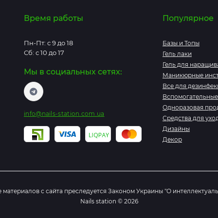
Время работы
Популярное
Пн-Пт: с 9 до 18
Базы и Топы
Сб: с 10 до 17
Гель лаки
Гель для наращив
Мы в социальных сетях:
Маникюрные инс
Все для дезинфек
Вспомогательные
Одноразовая про
info@nails-station.com.ua
Средства для ухо
Дизайны
Декор
материалов с сайта преследуется Законом Украины "О интеллектуал
Nails station © 2026