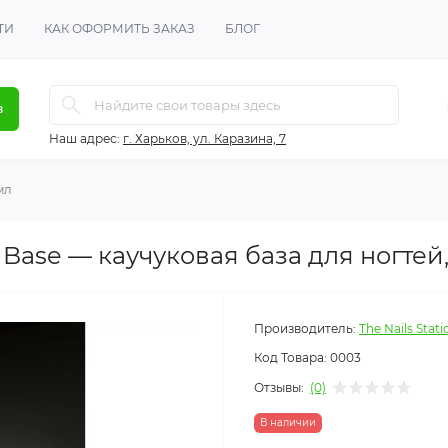
ТИ
КАК ОФОРМИТЬ ЗАКАЗ
БЛОГ
в
Наш адрес:
г. Харьков, ул. Каразина, 7
мл
r Base — каучуковая база для ногтей,
Производитель:
The Nails Stati
Код Товара:
0003
Отзывы:
(0)
В наличии