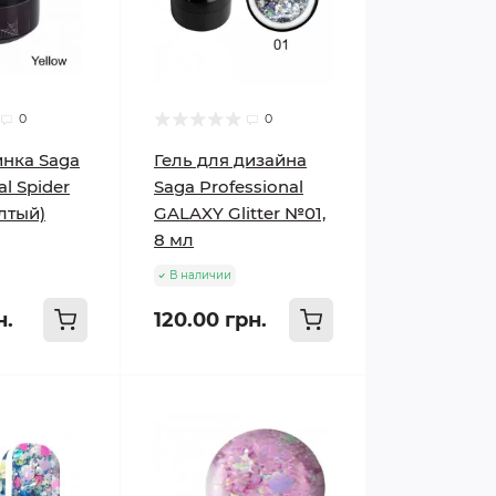
0
0
инка Saga
Гель для дизайна
al Spider
Saga Professional
лтый)
GALAXY Glitter №01,
8 мл
В наличии
н.
120.00 грн.