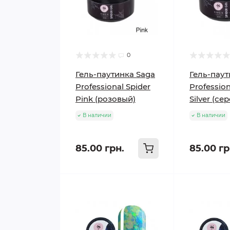
0
Гель-паутинка Saga
Гель-паут
Professional Spider
Profession
Pink (розовый)
Silver (се
В наличии
В наличии
85.00 грн.
85.00 гр