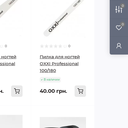
0
0
0
0
 ногтей
Пилка для ногтей
ssional
OXXI Professional
100/180
В наличии
н.
40.00 грн.