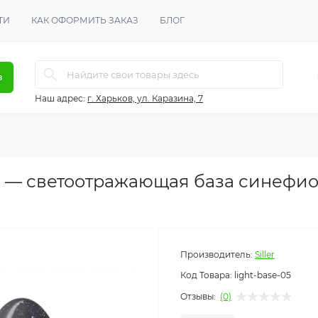
ТИ
КАК ОФОРМИТЬ ЗАКАЗ
БЛОГ
в
Наш адрес:
г. Харьков, ул. Каразина, 7
 05 — светоотражающая база синефио
Производитель:
Siller
Код Товара:
light-base-05
Отзывы:
(0)