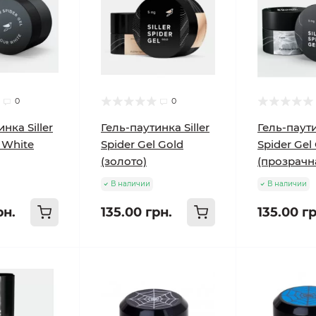
0
0
нка Siller
Гель-паутинка Siller
Гель-паути
l White
Spider Gel Gold
Spider Gel 
(золото)
(прозрачн
В наличии
В наличии
рн.
135.00 грн.
135.00 гр