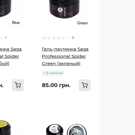
1
0
инка Saga
Гель-паутинка Saga
al Spider
Professional Spider
бой)
Green (зеленый)
В наличии
н.
85.00 грн.