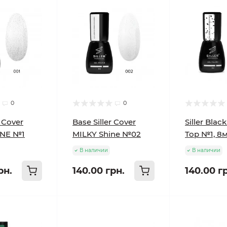
0
0
r Cover
Base Siller Cover
Siller Bla
INE №1
MILKY Shine №02
Top №1, 8
В наличии
В наличии
рн.
140.00 грн.
140.00 г