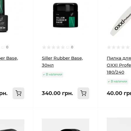
0
0
ber Base,
Siller Rubber Base,
Пилка для
30мл
OXXI Profe
180/240
В наличии
В наличии
рн.
340.00 грн.
40.00 гр