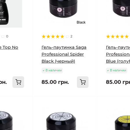
0
2
te Top No
Гель-паутинка Saga
Гель-паут
Professional Spider
Profession
Black (черный)
Blue (голу
В наличии
В наличии
рн.
85.00 грн.
85.00 гр