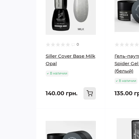
0
Siller Cover Base Milk
Гель-паути
Opal
Spider Ge
(белый)
В наличии
В наличии
140.00 грн.
135.00 г