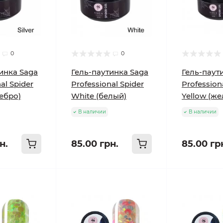
0
0
инка Saga
Гель-паутинка Saga
Гель-паут
al Spider
Professional Spider
Profession
ребро)
White (белый)
Yellow (же
В наличии
В наличии
н.
85.00 грн.
85.00 гр