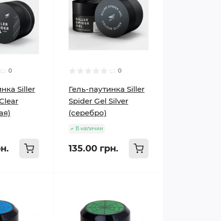
0
0
нка Siller
Гель-паутинка Siller
Clear
Spider Gel Silver
ая)
(серебро)
В наличии
н.
135.00 грн.