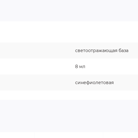
светоотражающая база
8 мл
синефиолетовая