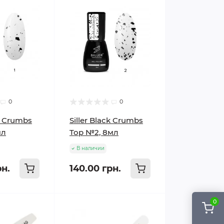
0
0
ck Crumbs
Siller Black Crumbs
мл
Top №2, 8мл
В наличии
рн.
140.00 грн.
0