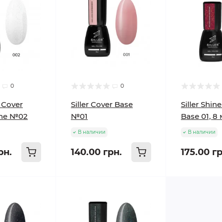
0
0
r Cover
Siller Cover Base
Siller Shin
ine №02
№01
Base 01, 8
В наличии
В наличии
рн.
140.00 грн.
175.00 гр