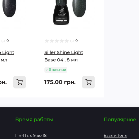
0
0
e Light
Siller Shine Light
8 мл
Base 04 , 8 мл
В наличии
рн.
175.00 грн.
Время работы
Популярное
Пн-Пт: с 9 до 18
Базы и Топы