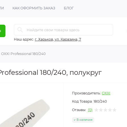
ТИ
КАК ОФОРМИТЬ ЗАКАЗ
БЛОГ
в
Наш адрес:
г. Харьков, ул. Каразина, 7
OXXI Professional 180/240
rofessional 180/240, полукруг
Производитель:
OXXI
Код Товара:
180/240
Отзывы:
(0)
В наличии