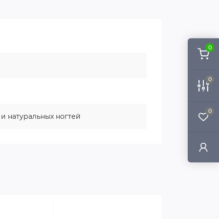
0
0
0
х и натуральных ногтей