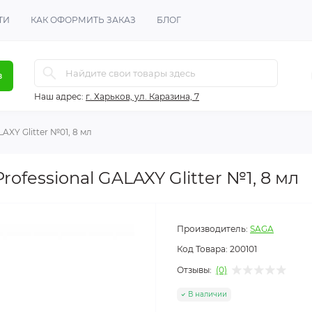
ТИ
КАК ОФОРМИТЬ ЗАКАЗ
БЛОГ
в
Наш адрес:
г. Харьков, ул. Каразина, 7
AXY Glitter №01, 8 мл
rofessional GALAXY Glitter №1, 8 мл
Производитель:
SAGA
Код Товара:
200101
Отзывы:
(0)
В наличии