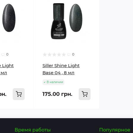
0
0
e Light
Siller Shine Light
8 мл
Base 04 , 8 мл
В наличии
рн.
175.00 грн.
Время работы
Популярное