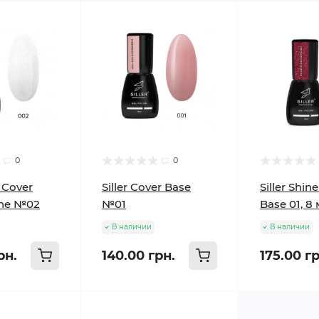
0
0
r Cover
Siller Cover Base
Siller Shin
ine №02
№01
Base 01, 8
В наличии
В наличии
рн.
140.00 грн.
175.00 гр