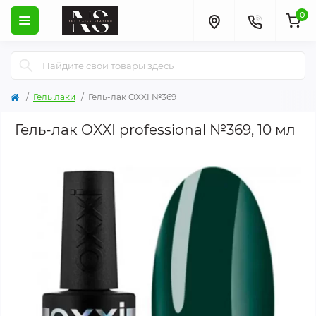
0
Гель лаки
Гель-лак OXXI №369
Гель-лак OXXI professional №369, 10 мл