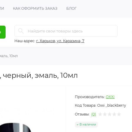
ТИ
КАК ОФОРМИТЬ ЗАКАЗ
БЛОГ
в
Наш адрес:
г. Харьков, ул. Каразина, 7
маль, 10мл
y, черный, эмаль, 10мл
Производитель:
OXXI
Код Товара:
Oxxi _blackberry
Отзывы:
(0)
В наличии