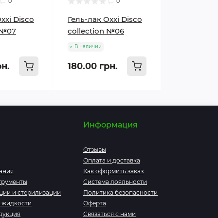
0
0
xxi Disco
Гель-лак Oxxi Disco
 №07
collection №06
В наличии
рн.
180.00 грн.
Информация
Отзывы
Оплата и доставка
ания
Как оформить заказ
трументы
Система лояльности
ции и стерилизации
Политика безопасности
 жидкости
Оферта
дукция
Связаться с нами