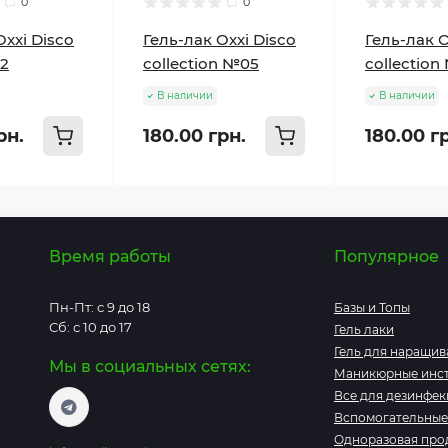
0
0
Oxxi Disco
Гель-лак Oxxi Disco
Гель-лак O
2
collection №05
collection
В наличии
В наличии
рн.
180.00 грн.
180.00 г
Время работы
Популярное
Пн-Пт: с 9 до 18
Базы и Топы
Сб: с 10 до 17
Гель лаки
Гель для наращив
Мы в социальных сетях:
Маникюрные инс
Все для дезинфек
Вспомогательные
Одноразовая про