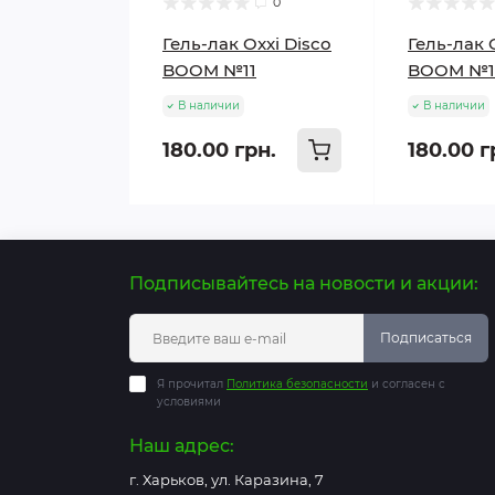
0
Гель-лак Oxxi Disco
Гель-лак 
BOOM №11
BOOM №1
В наличии
В наличии
180.00 грн.
180.00 г
Подписывайтесь на новости и акции:
Подписаться
Я прочитал
Политика безопасности
и согласен с
условиями
Наш адрес:
г. Харьков, ул. Каразина, 7